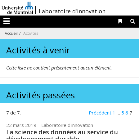
Passer
/
Laboratoire d'innovation
au
contenu
Liens 
R
Menu
Accueil
Activités
Activités à venir
Cette liste ne contient présentement aucun élément.
Activités passées
7 de 7.
Précédent
1
…
5
6
7
22 mars 2019
– Laboratoire d'innovation
La science des données au service du
développement durable