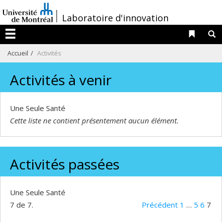
Passer
/
Laboratoire d'innovation
au
contenu
Liens 
R
Menu
Accueil
Activités
Activités à venir
Une Seule Santé
Cette liste ne contient présentement aucun élément.
Activités passées
Une Seule Santé
7 de 7.
Précédent
1
…
5
6
7