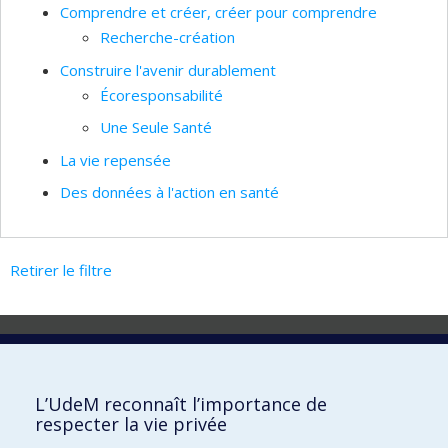
Comprendre et créer, créer pour comprendre
Recherche-création
Construire l'avenir durablement
Écoresponsabilité
Une Seule Santé
La vie repensée
Des données à l'action en santé
Retirer le filtre
Laboratoire d'innovation
2017 Université de Montréal
L’UdeM reconnaît l’importance de
Vice-rectorat aux affaires étudiantes et aux études
respecter la vie privée
Vice-rectorat à la recherche et à l'innovation