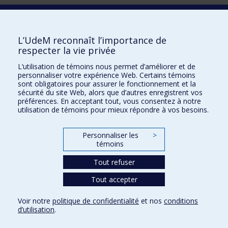
Laboratoire d'innovation
2017 Université de Montréal
L’UdeM reconnaît l’importance de
Vice-rectorat aux affaires étudiantes et aux études
respecter la vie privée
Vice-rectorat à la recherche et à l'innovation
L’utilisation de témoins nous permet d’améliorer et de
personnaliser votre expérience Web. Certains témoins
Inven_T
sont obligatoires pour assurer le fonctionnement et la
sécurité du site Web, alors que d’autres enregistrent vos
Consortium Santé Numérique
préférences. En acceptant tout, vous consentez à notre
utilisation de témoins pour mieux répondre à vos besoins.
Place aux Premiers Peuples
NOUS JOINDRE >
Personnaliser les
>
Plan du site
témoins
Accessibilité
Tout refuser
Tout accepter
Confidentialité
Voir notre
politique de confidentialité
et nos
conditions
Conditions d’utilisation
d’utilisation
.
Paramètres des témoins
Université de