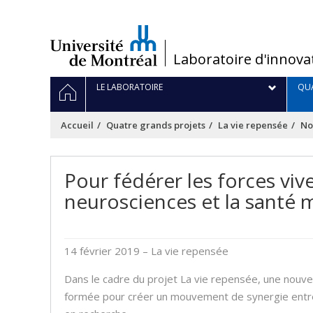
Passer
au
contenu
/
Laboratoire d'innova
Navigation
ACCUEIL
LE LABORATOIRE
QUA
principale
Accueil
Quatre grands projets
La vie repensée
No
Pour fédérer les forces vi
neurosciences et la santé 
14 février 2019
– La vie repensée
Dans le cadre du projet La vie repensée, une nouvel
formée pour créer un mouvement de synergie entr