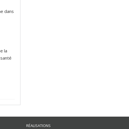
he dans
e la
 santé
RÉALISATIONS