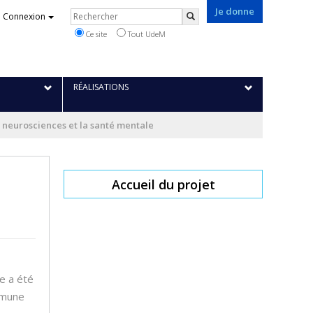
Je donne
Rechercher
Connexion
Rechercher
Ce site
Tout UdeM
RÉALISATIONS
s neurosciences et la santé mentale
Accueil du projet
e a été
mmune