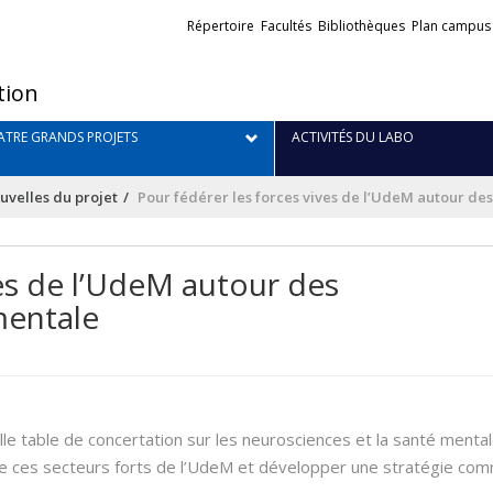
Liens
Répertoire
Facultés
Bibliothèques
Plan campus
externes
tion
TRE GRANDS PROJETS
ACTIVITÉS DU LABO
uvelles du projet
Pour fédérer les forces vives de l’UdeM autour de
ves de l’UdeM autour des
mentale
le table de concertation sur les neurosciences et la santé mental
e ces secteurs forts de l’UdeM et développer une stratégie co