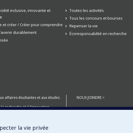
ciété inclusive, innovante et
Toutes les activités
e
Tous les concours et bourses
 et créer / Créer pour comprendre
Repenser la vie
l'avenir durablement
Écoresponsabilité en recherche
ensée
aux affaires étudiantes et aux études
NOUS JOINDRE >
 la recherche et à l'innovation
anté Numérique
ecter la vie privée