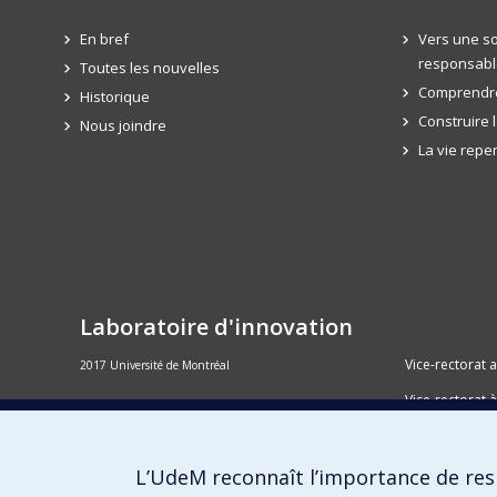
En bref
Vers une so
responsabl
Toutes les nouvelles
Comprendre
Historique
Construire 
Nous joindre
La vie rep
Laboratoire d'innovation
Vice-rectorat 
2017 Université de Montréal
Vice-rectorat à
Inven_T
Consortium S
L’UdeM reconnaît l’importance de resp