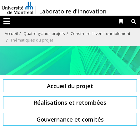
Passer
/
Laboratoire d'innovation
au
contenu
Liens 
R
Menu
Accueil
Quatre grands projets
Construire l'avenir durablement
Thématiques du projet
Accueil du projet
Réalisations et retombées
Gouvernance et comités