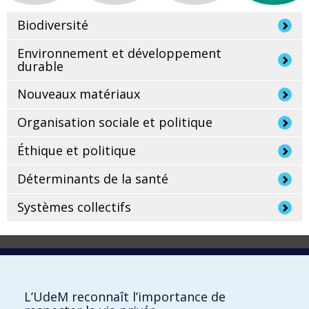
Biodiversité
Environnement et développement
durable
Nouveaux matériaux
Organisation sociale et politique
Éthique et politique
Déterminants de la santé
Systèmes collectifs
Laboratoire d'innovation
2017 Université de Montréal
L’UdeM reconnaît l’importance de
Vice-rectorat aux affaires étudiantes et aux études