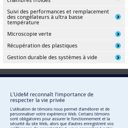
Suivi des performances et remplacement
des congélateurs à ultra basse
température
Microscopie verte
Récupération des plastiques
Gestion durable des systèmes à vide
Laboratoire d'innovation
2017 Université de Montréal
L’UdeM reconnaît l’importance de
Vice-rectorat aux affaires étudiantes et aux études
respecter la vie privée
Vice-rectorat à la recherche et à l'innovation
L’utilisation de témoins nous permet d’améliorer et de
personnaliser votre expérience Web. Certains témoins
Inven_T
sont obligatoires pour assurer le fonctionnement et la
sécurité du site Web, alors que d’autres enregistrent vos
Consortium Santé Numérique