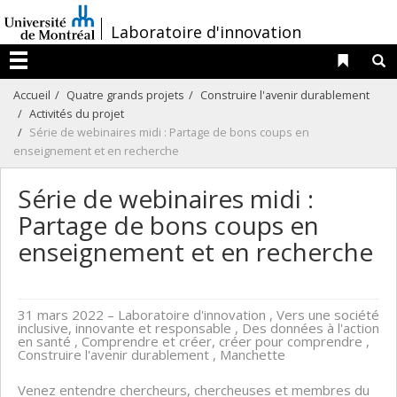
Passer
/
Laboratoire d'innovation
au
contenu
Liens 
R
Menu
Accueil
Quatre grands projets
Construire l'avenir durablement
Activités du projet
Série de webinaires midi : Partage de bons coups en
enseignement et en recherche
Série de webinaires midi :
Partage de bons coups en
enseignement et en recherche
31 mars 2022
– Laboratoire d'innovation , Vers une société
inclusive, innovante et responsable , Des données à l'action
en santé , Comprendre et créer, créer pour comprendre ,
Construire l'avenir durablement , Manchette
Venez entendre chercheurs, chercheuses et membres du