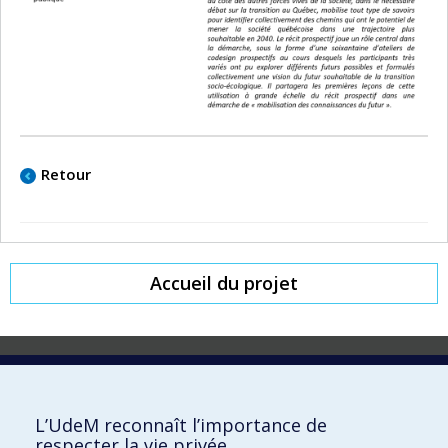
Retour
Accueil du projet
Laboratoire d'innovation
2017 Université de Montréal
L’UdeM reconnaît l’importance de
Vice-rectorat aux affaires étudiantes et aux études
respecter la vie privée