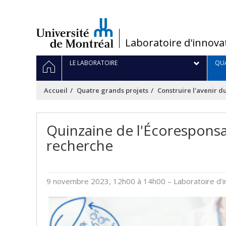
Passer
au
contenu
/
Laboratoire d'innova
Navigation
ACCUEIL
LE LABORATOIRE
QUA
principale
Accueil
Quatre grands projets
Construire l'avenir 
Quinzaine de l'Écoresponsab
recherche
9 novembre 2023, 12h00 à 14h00
– Laboratoire d'i