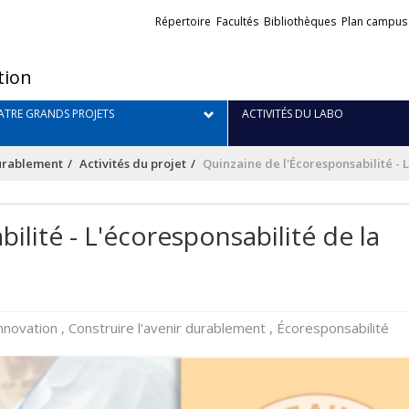
Liens
Répertoire
Facultés
Bibliothèques
Plan campus
externes
tion
TRE GRANDS PROJETS
ACTIVITÉS DU LABO
durablement
Activités du projet
Quinzaine de l'Écoresponsabilité - 
ilité - L'écoresponsabilité de la
nnovation , Construire l'avenir durablement , Écoresponsabilité