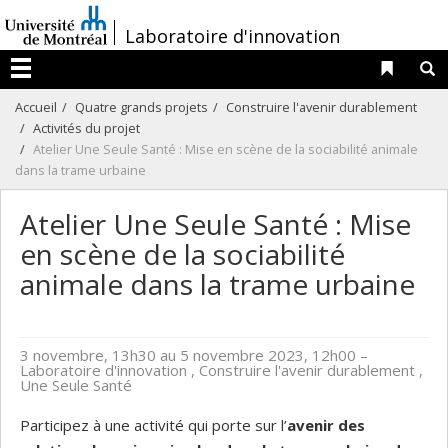
Passer
/
Laboratoire d'innovation
au
contenu
Liens 
R
Menu
Accueil
Quatre grands projets
Construire l'avenir durablement
Activités du projet
Atelier Une Seule Santé : Mise en scène de la sociabilité animale
dans la trame urbaine
Atelier Une Seule Santé : Mise
en scène de la sociabilité
animale dans la trame urbaine
3 novembre, 13h30 au 5 novembre 2023, 12h00
–
Laboratoire d'innovation , Construire l'avenir durablement ,
Une Seule Santé
Participez à une activité qui porte sur l’
a
venir des