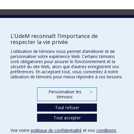
Laboratoire d'innovation
2017 Université de Montréal
L’UdeM reconnaît l’importance de
Vice-rectorat aux affaires étudiantes et aux études
respecter la vie privée
Vice-rectorat à la recherche et à l'innovation
L’utilisation de témoins nous permet d’améliorer et de
personnaliser votre expérience Web. Certains témoins
Inven_T
sont obligatoires pour assurer le fonctionnement et la
sécurité du site Web, alors que d’autres enregistrent vos
Consortium Santé Numérique
préférences. En acceptant tout, vous consentez à notre
utilisation de témoins pour mieux répondre à vos besoins.
Place aux Premiers Peuples
NOUS JOINDRE >
Personnaliser les
>
Plan du site
témoins
Accessibilité
Tout refuser
Tout accepter
Confidentialité
Voir notre
politique de confidentialité
et nos
conditions