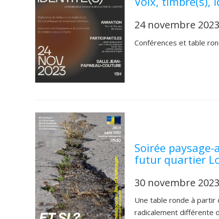
Voix, timbre(s), i
24 novembre 202
Conférences et table rond
Soirée paysage-
futur quartier L
30 novembre 202
Une table ronde à partir 
radicalement différente d