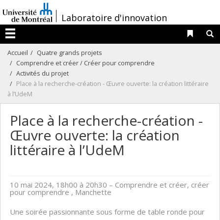
Passer
/
Laboratoire d'innovation
au
contenu
Liens 
R
Menu
Accueil
Quatre grands projets
Comprendre et créer / Créer pour comprendre
Activités du projet
Place à la recherche-création - Œuvre ouverte: la création littéraire
à l’UdeM
Place à la recherche-création -
Œuvre ouverte: la création
littéraire à l’UdeM
10 mai 2024, 18h00 à 20h30
– Comprendre et créer, créer
pour comprendre , Manchette
Une soirée passionnante sous forme de table ronde pour