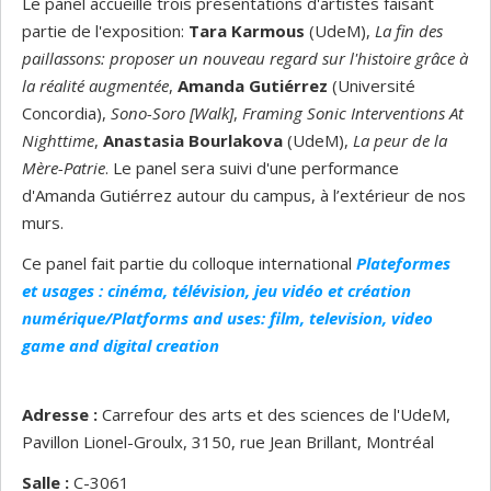
Le panel accueille trois présentations d'artistes faisant
partie de l'exposition:
Tara Karmous
(UdeM),
La fin des
paillassons: proposer un nouveau regard sur l'histoire grâce à
la réalité augmentée
,
Amanda Gutiérrez
(Université
Concordia),
Sono-Soro [Walk]
,
Framing Sonic Interventions At
Nighttime
,
Anastasia Bourlakova
(UdeM),
La peur de la
Mère-Patrie
.
Le panel sera suivi d'une performance
d'Amanda Gutiérrez autour du campus, à l’extérieur de nos
murs.
Ce panel fait partie du colloque international
Plateformes
et usages : cinéma, télévision, jeu vidéo et création
numérique/Platforms and uses: film, television, video
game and digital creation
Adresse :
Carrefour des arts et des sciences de l'UdeM,
Pavillon Lionel-Groulx, 3150, rue Jean Brillant, Montréal
Salle :
C-3061