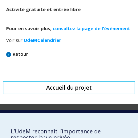
Activité gratuite et entrée libre
Pour en savoir plus,
consultez la page de l'évènement
Voir sur
UdeMCalendrier
Retour
Accueil du projet
Laboratoire d'innovation
2017 Université de Montréal
L’UdeM reconnaît l’importance de
Vice-rectorat aux affaires étudiantes et aux études
respecter la vie privée