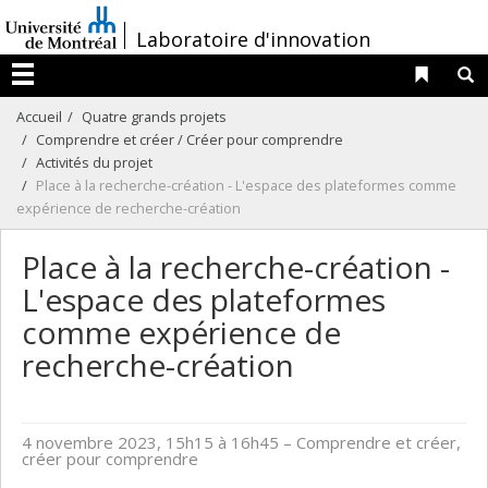
Passer
/
Laboratoire d'innovation
au
contenu
Liens 
R
Menu
Accueil
Quatre grands projets
Comprendre et créer / Créer pour comprendre
Activités du projet
Place à la recherche-création - L'espace des plateformes comme
expérience de recherche-création
Place à la recherche-création -
L'espace des plateformes
comme expérience de
recherche-création
4 novembre 2023, 15h15 à 16h45
– Comprendre et créer,
créer pour comprendre