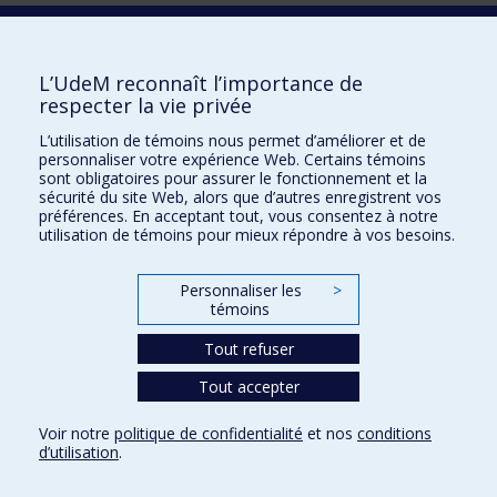
Laboratoire d'innovation
2017 Université de Montréal
L’UdeM reconnaît l’importance de
Vice-rectorat aux affaires étudiantes et aux études
respecter la vie privée
Vice-rectorat à la recherche et à l'innovation
L’utilisation de témoins nous permet d’améliorer et de
personnaliser votre expérience Web. Certains témoins
Inven_T
sont obligatoires pour assurer le fonctionnement et la
sécurité du site Web, alors que d’autres enregistrent vos
Consortium Santé Numérique
préférences. En acceptant tout, vous consentez à notre
utilisation de témoins pour mieux répondre à vos besoins.
Place aux Premiers Peuples
NOUS JOINDRE >
Personnaliser les
>
Plan du site
témoins
Accessibilité
Tout refuser
Tout accepter
Confidentialité
Voir notre
politique de confidentialité
et nos
conditions
Conditions d’utilisation
d’utilisation
.
Paramètres des témoins
Université de