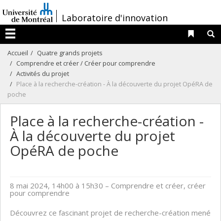
Passer
/
Laboratoire d'innovation
au
contenu
Liens 
R
Menu
Accueil
Quatre grands projets
Comprendre et créer / Créer pour comprendre
Activités du projet
Place à la recherche-création - À la découverte du projet OpéRA de
poche
Place à la recherche-création -
À la découverte du projet
OpéRA de poche
8 mai 2024, 14h00 à 15h30
– Comprendre et créer, créer
pour comprendre
Découvrez ce fascinant projet de recherche-création mené