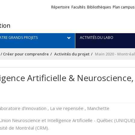
Liens
Répertoire
Facultés
Bibliothèques
Plan campus
externes
tion
TRE GRANDS PROJETS
ACTIVITÉS DU LABO
 / Créer pour comprendre
Activités du projet
Main 2020 - Montréal 
igence Artificielle & Neuroscience,
aboratoire d'innovation , La vie repensée , Manchette
nion Neuroscience et Intelligence Artificielle - Québec (UNIQUE)
sité de Montréal (CRM).