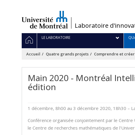
Passer
au
contenu
/
Laboratoire d'innova
Navigation
ACCUEIL
LE LABORATOIRE
QUA
principale
Accueil
Quatre grands projets
Comprendre et créer
Main 2020 - Montréal Intell
édition
1 décembre, 8h00 au 3 décembre 2020, 18h30
– L
Conférence organisée conjointement par le Centre U
le Centre de recherches mathématiques de l'Univer