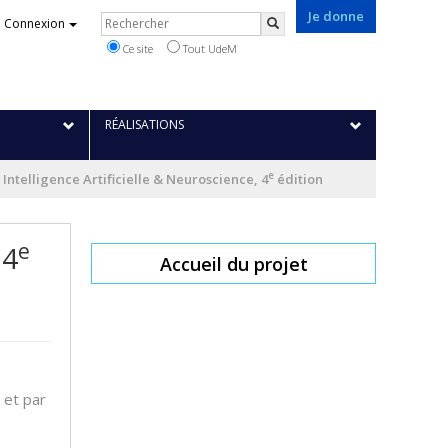
Je donne
Rechercher
Connexion
Rechercher
Ce site
Tout UdeM
RÉALISATIONS
e
Intelligence Artificielle & Neuroscience, 4
édition
e
 4
Accueil du projet
 et par