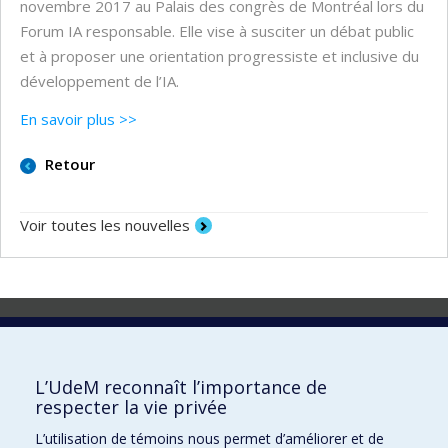
novembre 2017 au Palais des congrès de Montréal lors du
Forum IA responsable. Elle vise à susciter un débat public
et à proposer une orientation progressiste et inclusive du
développement de l’IA.
En savoir plus >>
Retour
Voir toutes les nouvelles
Laboratoire d'innovation
2017 Université de Montréal
L’UdeM reconnaît l’importance de
Vice-rectorat aux affaires étudiantes et aux études
respecter la vie privée
Vice-rectorat à la recherche et à l'innovation
L’utilisation de témoins nous permet d’améliorer et de