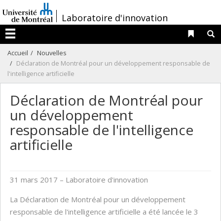
Passer
/
Laboratoire d'innovation
au
contenu
Liens 
R
Menu
Accueil
Nouvelles
Déclaration de Montréal pour un développement responsable de
l'intelligence artificielle
Déclaration de Montréal pour
un développement
responsable de l'intelligence
artificielle
31 mars 2017
– Laboratoire d'innovation
La Déclaration de Montréal pour un développement
responsable de l'intelligence artificielle a été lancée le 3