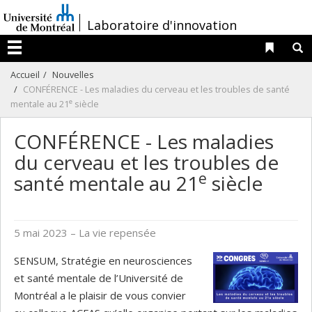
Passer
/
Laboratoire d'innovation
au
contenu
Liens 
R
Menu
Accueil
Nouvelles
CONFÉRENCE - Les maladies du cerveau et les troubles de santé
e
mentale au 21
siècle
CONFÉRENCE - Les maladies
du cerveau et les troubles de
e
santé mentale au 21
siècle
5 mai 2023
– La vie repensée
SENSUM, Stratégie en neurosciences
et santé mentale de l’Université de
Montréal a le plaisir de vous convier