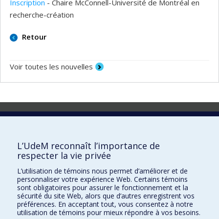
Inscription
- Chaire McConnell-Université de Montréal en
recherche-création
Retour
Voir toutes les nouvelles
Laboratoire d'innovation
2017 Université de Montréal
L’UdeM reconnaît l’importance de
Vice-rectorat aux affaires étudiantes et aux études
respecter la vie privée
Vice-rectorat à la recherche et à l'innovation
L’utilisation de témoins nous permet d’améliorer et de
personnaliser votre expérience Web. Certains témoins
Inven_T
sont obligatoires pour assurer le fonctionnement et la
sécurité du site Web, alors que d’autres enregistrent vos
Consortium Santé Numérique
préférences. En acceptant tout, vous consentez à notre
utilisation de témoins pour mieux répondre à vos besoins.
Place aux Premiers Peuples