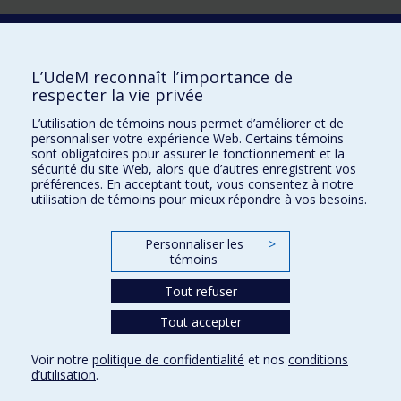
Laboratoire d'innovation
2017 Université de Montréal
L’UdeM reconnaît l’importance de
Vice-rectorat aux affaires étudiantes et aux études
respecter la vie privée
Vice-rectorat à la recherche et à l'innovation
L’utilisation de témoins nous permet d’améliorer et de
personnaliser votre expérience Web. Certains témoins
Inven_T
sont obligatoires pour assurer le fonctionnement et la
sécurité du site Web, alors que d’autres enregistrent vos
Consortium Santé Numérique
préférences. En acceptant tout, vous consentez à notre
utilisation de témoins pour mieux répondre à vos besoins.
Place aux Premiers Peuples
NOUS JOINDRE >
Personnaliser les
>
Plan du site
témoins
Accessibilité
Tout refuser
Tout accepter
Confidentialité
Voir notre
politique de confidentialité
et nos
conditions
Conditions d’utilisation
d’utilisation
.
Paramètres des témoins