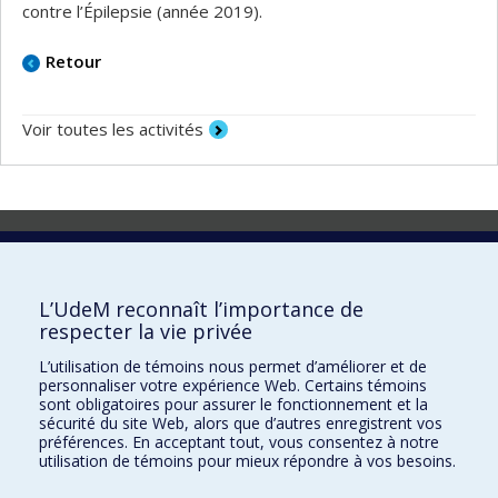
contre l’Épilepsie (année 2019).
Retour
Voir toutes les activités
Laboratoire d'innovation
2017 Université de Montréal
L’UdeM reconnaît l’importance de
Vice-rectorat aux affaires étudiantes et aux études
respecter la vie privée
Vice-rectorat à la recherche et à l'innovation
L’utilisation de témoins nous permet d’améliorer et de
personnaliser votre expérience Web. Certains témoins
Inven_T
sont obligatoires pour assurer le fonctionnement et la
sécurité du site Web, alors que d’autres enregistrent vos
Consortium Santé Numérique
préférences. En acceptant tout, vous consentez à notre
utilisation de témoins pour mieux répondre à vos besoins.
Place aux Premiers Peuples
NOUS JOINDRE >