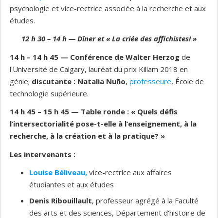
psychologie et vice-rectrice associée à la recherche et aux
études.
12 h 30 – 14 h
— Dîner et « La criée des affichistes! »
14 h – 14 h 45
— Conférence de
Walter Herzog
de
l'Université de Calgary, lauréat du prix Killam 2018 en
génie;
discutante :
Natalia Nuño
,
professeure
, École de
technologie supérieure.
14 h 45 – 15 h 45
—
Table ronde : « Quels défis
l’intersectorialité pose-t-elle à l’enseignement, à la
recherche, à la création et à la pratique? »
Les intervenants :
Louise Béliveau,
vice-rectrice aux affaires
étudiantes et aux études
Denis Ribouillault
, professeur agrégé à la Faculté
des arts et des sciences, Département d'histoire de