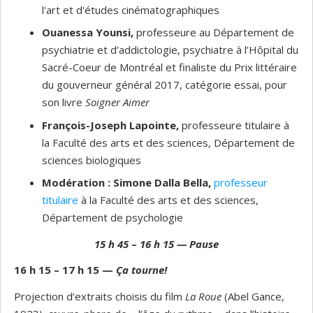
l'art et d'études cinématographiques
Ouanessa Younsi,
professeure au Département de
psychiatrie et d’addictologie, psychiatre à l’Hôpital du
Sacré-Coeur de Montréal et finaliste du Prix littéraire
du gouverneur général 2017, catégorie essai, pour
son livre
Soigner Aimer
François-Joseph Lapointe,
professeure titulaire à
la Faculté des arts et des sciences, Département de
sciences biologiques
Modération :
Simone Dalla Bella,
professeur
titulaire
à la Faculté des arts et des sciences,
Département de psychologie
15 h 45
–
16 h 15
— P
ause
16 h 15 – 17 h 15
—
Ça tourne!
Projection d’extraits choisis du film
La Roue
(Abel Gance,