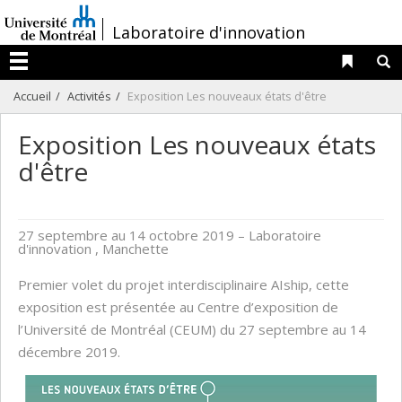
Passer
/
Laboratoire d'innovation
au
contenu
Liens 
R
Menu
Accueil
Activités
Exposition Les nouveaux états d'être
Exposition Les nouveaux états
d'être
27 septembre au 14 octobre 2019
– Laboratoire
d'innovation , Manchette
Premier volet du projet interdisciplinaire AIship, cette
exposition est présentée au Centre d’exposition de
l’Université de Montréal (CEUM) du 27 septembre au 14
décembre 2019.