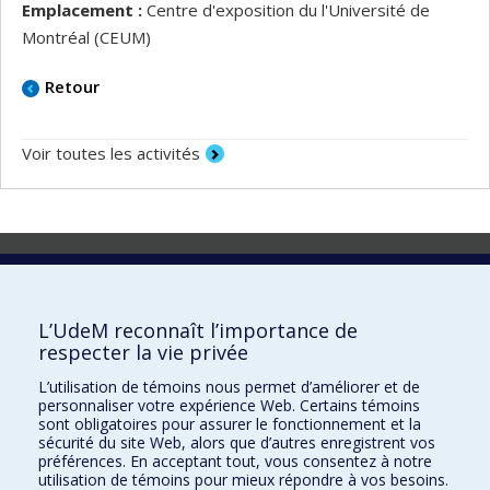
Emplacement :
Centre d'exposition du l'Université de
Montréal (CEUM)
Retour
Voir toutes les activités
Laboratoire d'innovation
2017 Université de Montréal
L’UdeM reconnaît l’importance de
Vice-rectorat aux affaires étudiantes et aux études
respecter la vie privée
Vice-rectorat à la recherche et à l'innovation
L’utilisation de témoins nous permet d’améliorer et de
personnaliser votre expérience Web. Certains témoins
Inven_T
sont obligatoires pour assurer le fonctionnement et la
sécurité du site Web, alors que d’autres enregistrent vos
Consortium Santé Numérique
préférences. En acceptant tout, vous consentez à notre
utilisation de témoins pour mieux répondre à vos besoins.
Place aux Premiers Peuples