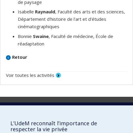
de paysage
Isabelle
Raynauld
, Faculté des arts et des sciences,
Département d'histoire de l'art et d'études
cinématographiques
Bonnie
Swaine
, Faculté de médecine, École de
réadaptation
Retour
Voir toutes les activités
Laboratoire d'innovation
2017 Université de Montréal
L’UdeM reconnaît l’importance de
Vice-rectorat aux affaires étudiantes et aux études
respecter la vie privée