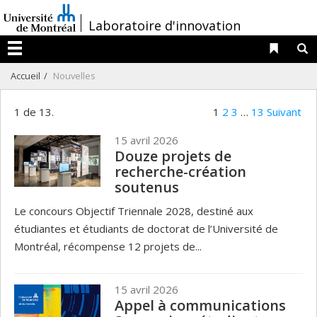
Passer
/
Laboratoire d'innovation
au
contenu
Liens 
R
Menu
Accueil
Nouvelles
1 de 13.
1
2
3
…
13
Suivant
15 avril 2026
Douze projets de
recherche-création
soutenus
Le concours Objectif Triennale 2028, destiné aux
étudiantes et étudiants de doctorat de l’Université de
Montréal, récompense 12 projets de...
15 avril 2026
Appel à communications