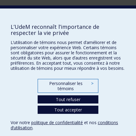
Laboratoire d'innovation
2017 Université de Montréal
L’UdeM reconnaît l’importance de
Vice-rectorat aux affaires étudiantes et aux études
respecter la vie privée
Vice-rectorat à la recherche et à l'innovation
L’utilisation de témoins nous permet d’améliorer et de
personnaliser votre expérience Web. Certains témoins
Inven_T
sont obligatoires pour assurer le fonctionnement et la
sécurité du site Web, alors que d’autres enregistrent vos
Consortium Santé Numérique
préférences. En acceptant tout, vous consentez à notre
utilisation de témoins pour mieux répondre à vos besoins.
Place aux Premiers Peuples
NOUS JOINDRE >
Personnaliser les
>
Plan du site
témoins
Accessibilité
Tout refuser
Tout accepter
Confidentialité
Voir notre
politique de confidentialité
et nos
conditions
Conditions d’utilisation
d’utilisation
.
Paramètres des témoins